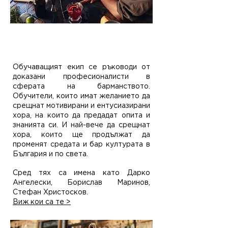
2. Ще бъдете обучавани от
професионални бармани
Обучаващият екип се ръководи от
доказани професионалисти в
сферата на барманството.
Обучители, които имат желанието да
срещнат мотивирани и ентусиазирани
хора, на които да предадат опита и
знанията си. И най-вече да срещнат
хора, които ще продължат да
променят средата и бар културата в
България и по света.
Сред тях са имена като Дарко
Ангелески, Борислав Маринов,
Стефан Христосков.
Виж кои са те >