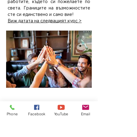
работите, където си пожелаете по
света. Границите на възможностите
сте си единствено и само вие!
Виж датата на следващият курс >
6. Хиляда и тридесет и три
Това число се нарича “бонбон” за
очите в маркетинга. Защо говорим за
Phone
Facebook
YouTube
Email
маркетинг и какво точно имаме
предвид? Като барман вие сте един
от най-важните инструменти за