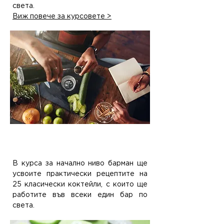
света.
Виж повече за курсовете >
4.
25 рецепти, които ще
научите
В курса за начално ниво барман ще
усвоите практически рецептите на
25 класически коктейли, с които ще
работите във всеки един бар по
света.