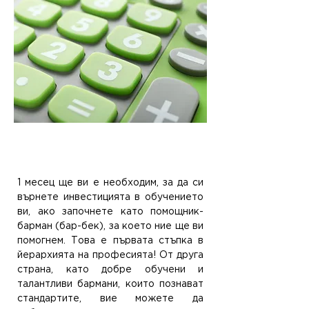
5. Само 1 месец, за да
върнете инвестицията си
1 месец ще ви е необходим, за да си
върнете инвестицията в обучението
ви, ако започнете като помощник-
барман (бар-бек), за което ние ще ви
помогнем. Това е първата стъпка в
йерархията на професията! От друга
страна, като добре обучени и
талантливи бармани, които познават
стандартите, вие можете да